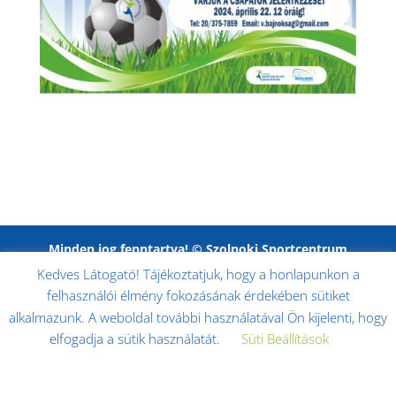
Minden jog fenntartva! © Szolnoki Sportcentrum
Nonprofit Kft. 2017. -
Impresszum
|
Adatkezelési
Kedves Látogató! Tájékoztatjuk, hogy a honlapunkon a
tájékoztató
|
Adatkezelési tájékoztató kiegészítése
felhasználói élmény fokozásának érdekében sütiket
alkalmazunk. A weboldal további használatával Ön kijelenti, hogy
elfogadja a sütik használatát.
Süti Beállítások
Elfogadom