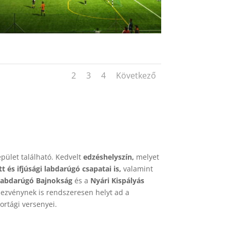
1
2
3
4
Következő
épület található. Kedvelt
edzéshelyszín,
melyet
és ifjúsági labdarúgó csapatai is,
valamint
 Labdarúgó Bajnokság
és a
Nyári Kispályás
ezvénynek is rendszeresen helyt ad a
ortági versenyei.