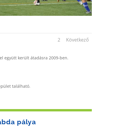
1
2
Következő
l együtt került átadásra 2009-ben.
pület található.
abda pálya