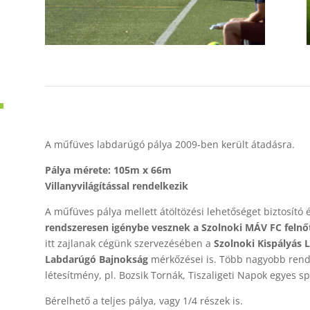
A műfüves labdarúgó pálya 2009-ben került átadásra.
Pálya mérete: 105m x 66m
Villanyvilágítással rendelkezik
A műfüves pálya mellett átöltözési lehetőséget biztosító 
rendszeresen igénybe vesznek a Szolnoki MÁV FC felnőtt 
itt zajlanak cégünk szervezésében a
Szolnoki Kispályás
Labdarúgó Bajnokság
mérkőzései is. Több nagyobb rend
létesítmény, pl. Bozsik Tornák, Tiszaligeti Napok egyes sp
Bérelhető a teljes pálya, vagy 1/4 részek is.