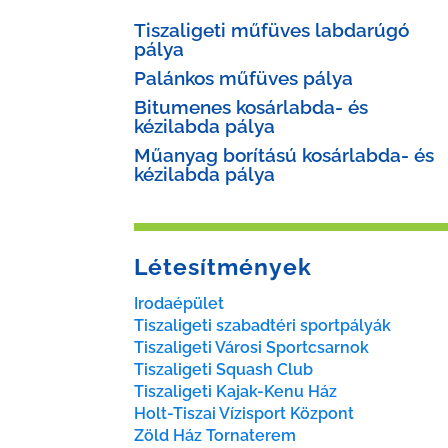
Tiszaligeti műfüves labdarúgó
pálya
Palánkos műfüves pálya
Bitumenes kosárlabda- és
kézilabda pálya
Műanyag borítású kosárlabda- és
kézilabda pálya
Létesítmények
Irodaépület
Tiszaligeti szabadtéri sportpályák
Tiszaligeti Városi Sportcsarnok
Tiszaligeti Squash Club
Tiszaligeti Kajak-Kenu Ház
Holt-Tiszai Vízisport Központ
Zöld Ház Tornaterem