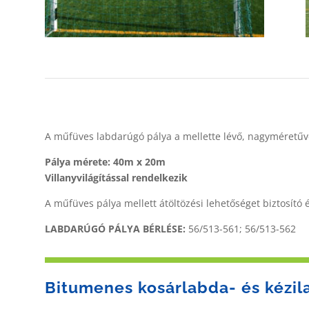
A műfüves labdarúgó pálya a mellette lévő, nagyméretűve
Pálya mérete: 40m x 20m
Villanyvilágítással rendelkezik
A műfüves pálya mellett átöltözési lehetőséget biztosító é
LABDARÚGÓ PÁLYA BÉRLÉSE:
56/513-561; 56/513-562
Bitumenes kosárlabda- és kézil