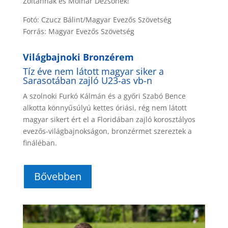
Zoltánnak és Molnár Dezsőnek!
Fotó: Czucz Bálint/Magyar Evezős Szövetség
Forrás: Magyar Evezős Szövetség
Világbajnoki Bronzérem
Tíz éve nem látott magyar siker a
Sarasotában zajló U23-as vb-n
A szolnoki Furkó Kálmán és a győri Szabó Bence
alkotta könnyűsúlyú kettes óriási, rég nem látott
magyar sikert ért el a Floridában zajló korosztályos
evezős-világbajnokságon, bronzérmet szereztek a
fináléban.
Bővebben