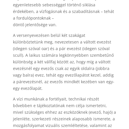
egyenletesebb sebességgel történő siklása
érdekében, a vízfogásnak és a szabadításnak – tehát
a fordulópontoknak –
döntő jelentősége van.
A versenyevezésen belül két szakágat
különböztetünk meg, nevezetesen a váltott evezést
(idegen szóval oar) és a pár evezést (idegen szóval
scull). A laikus számára legkönnyebben szembetűnő
különbség a két vállfaj között az, hogy míg a váltott
evezésnél egy evezős csak az egyik oldalra (jobbra
vagy balra) evez, tehát egy evezőlapátot kezel, addig
a párevezésnél, az evezős mindkét kezében van egy-
egy evezőlapát.
A vízi munkának a fortélyait, technikai részét
bővebben e tájékoztatónak nem célja ismertetni,
mivel szükséges ehhez az eszközöknek (evező, hajó) a
jelenléte, szerkezeti részeinek alaposabb ismerete, a
mozgásfolyamat vizuális szemléltetése, valamint az