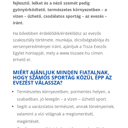
fejlesztő, lelket és a néző szemét pedig
gyönyörködtető, természetes környezetben – a
vízen – űzhető, csodálatos sportág – az evezés –
iránt.
Ha bővebben érdeklődik/érdeklődsz az evezős
szakosztály története, munkája, dicsőségtablója és
versenyeredményei iránt, ajánljuk a Tisza Evezős
Egylet honlapját, mely a www.tiszaee.hu címen
érhető el.
MIÉRT AJÁNLJUK MINDEN FIATALNAK,
HOGY SZÁMOS SPORTÁG KÖZÜL ÉPP AZ
EVEZÉST VÁLASSZA?
Természetes környezetben, pormentes helyen, a
szabadban, jó levegőn – a vízen – űzhető sport.
Segíti a varázslatos természet, annak törvényeinek,
valamint a vízi világnak a megismerését,
megértését.