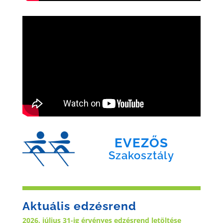
EVEZŐS
Szakosztály
Aktuális edzésrend
2026. július 31-ig érvényes edzésrend letöltése