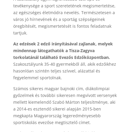
tevékenysége a sport szeretetének megismertetése,
az egészséges életmódra nevelés. Természetesen a
város jó hírnevének és a sportág szépségeinek
öregbítését, megismertetését is fontos feladatnak
tartjuk.
Az edzések 2 edző irányításával zajlanak, melyek
mindennap látogathatók a Tisza-Zagyva
torkolatánál található Evezős Edzőközpontban.
Szakosztályunk 35-40 gyermekből áll, akik edzőikhez
hasonlóan szintén teljes szívvel, alázattal és
fegyelemmel sportolnak.
Számos sikeres magyar bajnoki cím, diákolimpiai
győzelmek és további sikeresen megvívott versenyek
mellett kiemelendő Szabó Márton teljesítménye, aki
a 2014-es esztendő sikerei alapján 2015-ben
megkapta Magyarország legeredményesebb
sportiskolás evezőse megtisztelő címet.