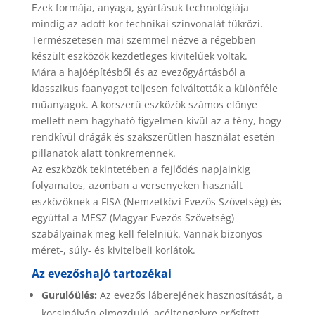
Ezek formája, anyaga, gyártásuk technológiája
mindig az adott kor technikai színvonalát tükrözi.
Természetesen mai szemmel nézve a régebben
készült eszközök kezdetleges kivitelűek voltak.
Mára a hajóépítésből és az evezőgyártásból a
klasszikus faanyagot teljesen felváltották a különféle
műanyagok. A korszerű eszközök számos előnye
mellett nem hagyható figyelmen kívül az a tény, hogy
rendkívül drágák és szakszerűtlen használat esetén
pillanatok alatt tönkremennek.
Az eszközök tekintetében a fejlődés napjainkig
folyamatos, azonban a versenyeken használt
eszközöknek a FISA (Nemzetközi Evezős Szövetség) és
egyúttal a MESZ (Magyar Evezős Szövetség)
szabályainak meg kell felelniük. Vannak bizonyos
méret-, súly- és kivitelbeli korlátok.
Az evezőshajó tartozékai
Gurulóülés:
Az evezős láberejének hasznosítását, a
kocsipályán elmozduló, acéltengelyre erősített