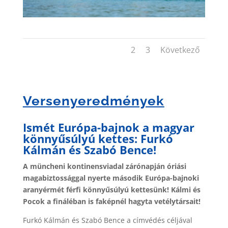
1
2
3
Következő
Versenyeredmények
Ismét Európa-bajnok a magyar
könnyűsúlyú kettes: Furkó
Kálmán és Szabó Bence!
A müncheni kontinensviadal zárónapján óriási
magabiztossággal nyerte második Európa-bajnoki
aranyérmét férfi könnyűsúlyú kettesünk! Kálmi és
Pocok a fináléban is faképnél hagyta vetélytársait!
Furkó Kálmán és Szabó Bence a címvédés céljával