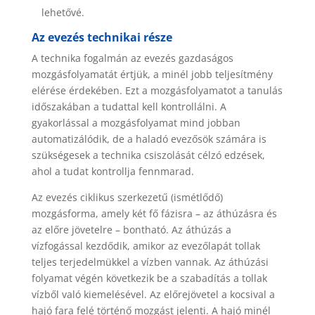
lehetővé.
Az evezés technikai része
A technika fogalmán az evezés gazdaságos
mozgásfolyamatát értjük, a minél jobb teljesítmény
elérése érdekében. Ezt a mozgásfolyamatot a tanulás
időszakában a tudattal kell kontrollálni. A
gyakorlással a mozgásfolyamat mind jobban
automatizálódik, de a haladó evezősök számára is
szükségesek a technika csiszolását célzó edzések,
ahol a tudat kontrollja fennmarad.
Az evezés ciklikus szerkezetű (ismétlődő)
mozgásforma, amely két fő fázisra – az áthúzásra és
az előre jövetelre – bontható. Az áthúzás a
vízfogással kezdődik, amikor az evezőlapát tollak
teljes terjedelmükkel a vízben vannak. Az áthúzási
folyamat végén következik be a szabadítás a tollak
vízből való kiemelésével. Az előrejövetel a kocsival a
hajó fara felé történő mozgást jelenti. A hajó minél