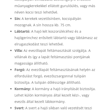
műanyagkerekekkel ellátott gurulóülés, vagy más
néven kocsi teszi lehetővé.
Sín:
A kerekek vezetősínben, kocsipályán
mozognak. A sín hossza kb. 75 cm.
Lábtartó:
A hajó két koszorúlécéhez és a
hajógerinchez erősített lábtartó vagy lábtámasz az
elrugaszkodást teszi lehetővé.
Villa:
Az evezőlapát feltámasztását szolgálja. A
villának és így a lapát feltámasztási pontjának
magassága állítható.
Forgó:
Az evezőlapát feltámasztásának helyén az
elfordulást forgó, evezőszsargonnal tulipán
biztosítja. A tulipán dőlésszöge állítható.
Kormány:
A kormány a hajó irányítását biztosítja.
Lehet külön kormányos által kezelt kézi-, vagy
evezős által kezelt lábkormány.
Svert:
A svert a hajó síkban való vezetését teszi