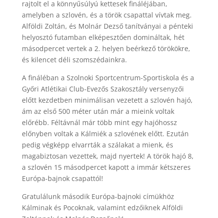
rajtolt el a könnyűsúlyú kettesek fináléjában,
amelyben a szlovén, és a török csapattal vívtak meg.
Alföldi Zoltán, és Molnár Dezső tanítványai a pénteki
helyosztó futamban elképesztően domináltak, hét
másodpercet vertek a 2. helyen beérkező törökökre,
és kilencet déli szomszédainkra.
A fináléban a Szolnoki Sportcentrum-Sportiskola és a
Győri Atlétikai Club-Evezős Szakosztály versenyzői
előtt kezdetben minimálisan vezetett a szlovén hajó,
ám az első 500 méter után már a mieink voltak
előrébb. Féltávnál már több mint egy hajóhossz
előnyben voltak a Kálmiék a szlovének előtt. Ezután
pedig végképp elvarrták a szálakat a mienk, és
magabiztosan vezettek, majd nyertek! A török hajó 8,
a szlovén 15 másodpercet kapott a immár kétszeres
Európa-bajnok csapattól!
Gratulálunk második Európa-bajnoki címükhöz
Kálminak és Pocoknak, valamint edzőiknek Alföldi