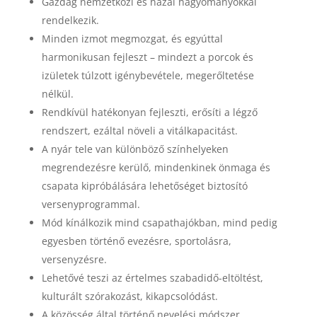
Gazdag nemzetközi és hazai hagyományokkal
rendelkezik.
Minden izmot megmozgat, és egyúttal
harmonikusan fejleszt – mindezt a porcok és
izületek túlzott igénybevétele, megerőltetése
nélkül.
Rendkívül hatékonyan fejleszti, erősíti a légző
rendszert, ezáltal növeli a vitálkapacitást.
A nyár tele van különböző színhelyeken
megrendezésre kerülő, mindenkinek önmaga és
csapata kipróbálására lehetőséget biztosító
versenyprogrammal.
Mód kínálkozik mind csapathajókban, mind pedig
egyesben történő evezésre, sportolásra,
versenyzésre.
Lehetővé teszi az értelmes szabadidő-eltöltést,
kulturált szórakozást, kikapcsolódást.
A közösség által történő nevelési módszer