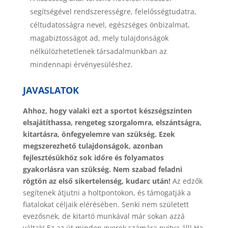
segítségével rendszerességre, felelősségtudatra,
céltudatosságra nevel, egészséges önbizalmat,
magabiztosságot ad, mely tulajdonságok
nélkülözhetetlenek társadalmunkban az
mindennapi érvényesüléshez.
JAVASLATOK
Ahhoz, hogy valaki ezt a sportot készségszinten
elsajátíthassa, rengeteg szorgalomra, elszántságra,
kitartásra, önfegyelemre van szükség. Ezek
megszerezhető tulajdonságok, azonban
fejlesztésükhöz sok időre és folyamatos
gyakorlásra van szükség.
Nem szabad feladni
rögtön az első sikertelenség, kudarc után!
Az edzők
segítenek átjutni a holtpontokon, és támogatják a
fiatalokat céljaik elérésében. Senki nem született
evezősnek, de kitartó munkával már sokan azzá
váltak! Ez az út minden gyerek számára nyitva áll! Ha