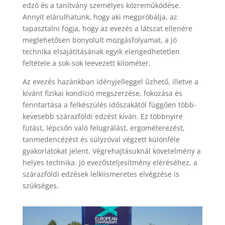
edző és a tanítvány személyes közreműködése.
Annyit elárulhatunk, hogy aki megpróbálja, az
tapasztalni fogja, hogy az evezés a látszat ellenére
meglehetősen bonyolult mozgásfolyamat, a jó
technika elsajátításának egyik elengedhetetlen
feltétele a sok-sok leevezett kilométer.
Az evezés hazánkban idényjelleggel űzhető, illetve a
kívánt fizikai kondíció megszerzése, fokozása és
fenntartása a felkészülés időszakától függően több-
kevesebb szárazföldi edzést kíván. Ez többnyire
futást, lépcsőn való felugrálást, ergométerezést,
tanmedencézést és súlyzóval végzett különféle
gyakorlatokat jelent. Végrehajtásuknál követelmény a
helyes technika. Jó evezősteljesítmény eléréséhez, a
szárazföldi edzések lelkiismeretes elvégzése is
szükséges.