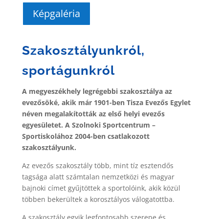
Képgaléria
Szakosztályunkról,
sportágunkról
A megyeszékhely legrégebbi szakosztálya az
evezősöké, akik már 1901-ben Tisza Evezős Egylet
néven megalakították az első helyi evezős
egyesületet. A Szolnoki Sportcentrum –
Sportiskolához 2004-ben csatlakozott
szakosztályunk.
Az evezős szakosztály több, mint tíz esztendős
tagsága alatt számtalan nemzetközi és magyar
bajnoki címet gyűjtöttek a sportolóink, akik közül
többen bekerültek a korosztályos válogatottba.
A szakosztály egyik legfontosabb szerepe és