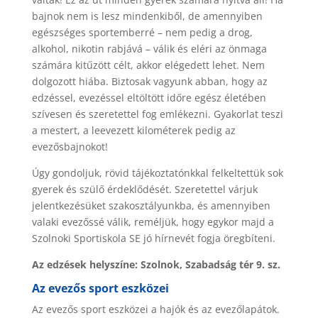
bajnok nem is lesz mindenkiből, de amennyiben
egészséges sportemberré – nem pedig a drog,
alkohol, nikotin rabjává – válik és eléri az önmaga
számára kitűzött célt, akkor elégedett lehet. Nem
dolgozott hiába. Biztosak vagyunk abban, hogy az
edzéssel, evezéssel eltöltött időre egész életében
szívesen és szeretettel fog emlékezni. Gyakorlat teszi
a mestert, a leevezett kilométerek pedig az
evezősbajnokot!
Úgy gondoljuk, rövid tájékoztatónkkal felkeltettük sok
gyerek és szülő érdeklődését. Szeretettel várjuk
jelentkezésüket szakosztályunkba, és amennyiben
valaki evezőssé válik, reméljük, hogy egykor majd a
Szolnoki Sportiskola SE jó hírnevét fogja öregbíteni.
Az edzések helyszíne: Szolnok, Szabadság tér 9. sz.
Az evezős sport eszközei
Az evezős sport eszközei a hajók és az evezőlapátok.