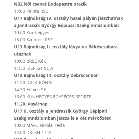
NB2 Női csapat Budapestre utazik
17:00 Palota RSC
U17
Bajnokság IV. osztály hazai pályán játszhatnak
a Jendrassik György Gépipari Szakgimnáziumban
10:00 Kunhegyes
13:00 Szentesi RSZ
U13 Bajnokság II. osztály lányaink Békéscsabára
utaznak
10:00 BRSE Kék
11:30 KISPEST SE A
U13 Bajnokság III. osztály Debrecenben
11:30 DVTK-RÓNAI
14:30 Eötvös SE
16:00 KUNHEGYES EGYSÉGES SPORTE
11.20. Vasárnap
U17 II. osztály a Jendrassik György Gépipari
Szakgimnáziumban játsza le a két mérkőzést
10:00 MAFC-Nikola Tesla
14:00 DKLSN 17’ A