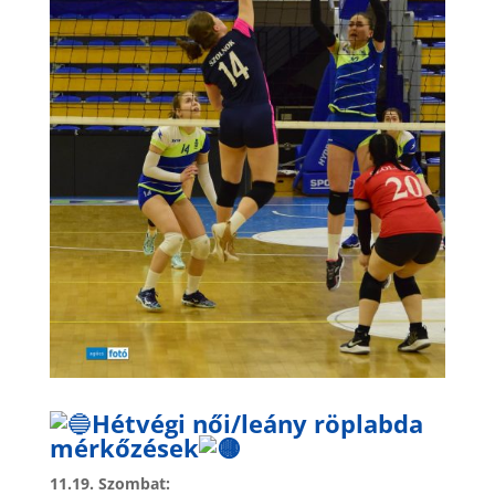
Hétvégi női/leány röplabda
mérkőzések
11.19. Szombat: