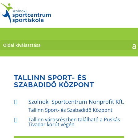
Oldal kiválasztása
TALLINN SPORT- ÉS
SZABADIDŐ KÖZPONT
Szolnoki Sportcentrum Nonprofit Kft.

Tallinn Sport- és Szabadidő Központ
Tallinn városrészben található a Puskás

Tivadar körút végén