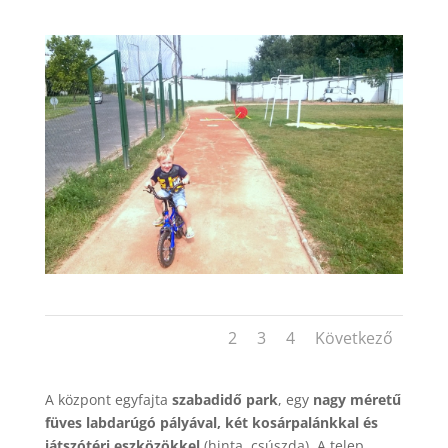
1
2
3
4
Következő
A központ egyfajta
szabadidő park
, egy
nagy méretű
füves labdarúgó pályával, két kosárpalánkkal és
játszótéri eszközökkel
(hinta, csúszda). A telep