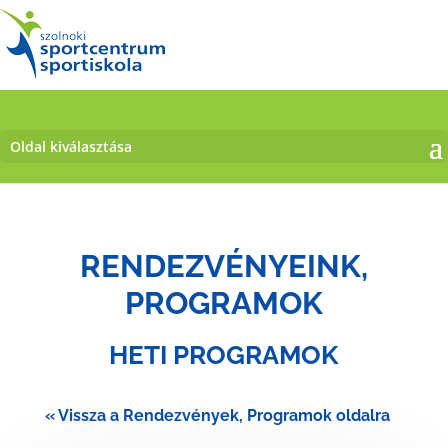
Oldal kiválasztása
RENDEZVÉNYEINK,
PROGRAMOK
HETI PROGRAMOK
« Vissza a Rendezvények, Programok oldalra