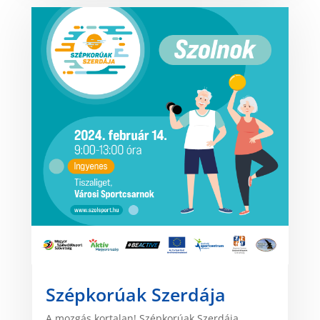
Szépkorúak Szerdája
A mozgás kortalan! Szépkorúak Szerdája