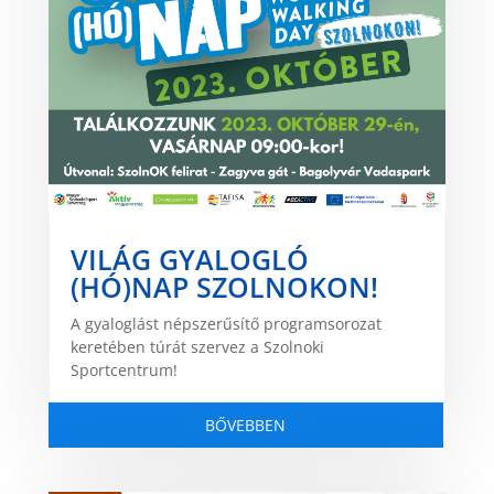
VILÁG GYALOGLÓ
(HÓ)NAP SZOLNOKON!
A gyaloglást népszerűsítő programsorozat
keretében túrát szervez a Szolnoki
Sportcentrum!
BŐVEBBEN