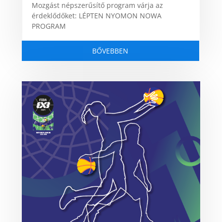
Mozgást népszerűsítő program várja az
érdeklődőket: LÉPTEN NYOMON NOWA
PROGRAM
BŐVEBBEN